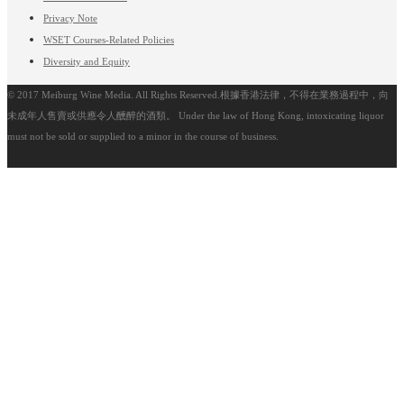
Privacy Note
WSET Courses-Related Policies
Diversity and Equity
© 2017 Meiburg Wine Media. All Rights Reserved.根據香港法律，不得在業務過程中，向
未成年人售賣或供應令人醺醉的酒類。 Under the law of Hong Kong, intoxicating liquor
must not be sold or supplied to a minor in the course of business.