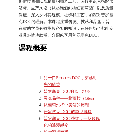
格雷拉葡萄以及精细的酿造工艺。课程重点包括解读
酒标、生产风格（从起泡酒到桃红葡萄酒）以及质量
保证。深入探讨其规模、社群和工艺，加深对普罗塞
克DOC的理解。本课程注重传统、技艺和品鉴，旨
在帮助学员有效掌握必要的知识，在任何场合都能专
业且热情地欣赏、介绍或享用普罗塞克DOC。
课程概要
品一口Prosecco DOC，穿越时
光的醇香
普罗塞克 DOC的风土地图
灵魂品种——格蕾拉（Glera）
从葡萄到杯中美酒的历程
普罗塞克 DOC 的类型风格
普罗塞克 DOC 桃红：一场玫瑰
色的浪漫蜕变