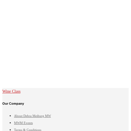
Wine Class
Our Company
About Debra Meiburg MW
MWM Events
Terms & Conditions