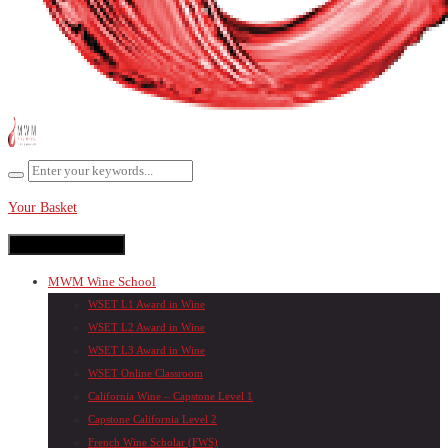
Your Basket
Toggle navigation
MWM Wine School
WSET L1 Award in Wine
WSET L2 Award in Wine
WSET L3 Award in Wine
WSET Online Classroom
California Wine – Capstone Level 1
Capstone California Level 2
French Wine Scholar (FWS)