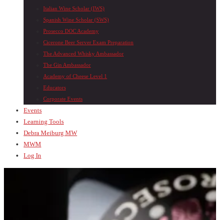
Italian Wine Scholar (IWS)
Spanish Wine Scholar (SWS)
Prosecco DOC Academy
Cicerone Beer Server Exam Preparation
The Advanced Whisky Ambassador
The Gin Ambassador
Academy of Cheese Level 1
Educators
Corporate Events
Events
Learning Tools
Debra Meiburg MW
MWM
Log In